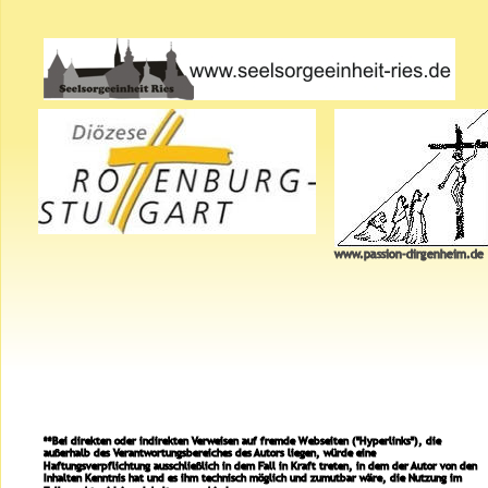
www.passion-dirgenheim.de
**Bei direkten oder indirekten Verweisen auf fremde Webseiten ("Hyperlinks"), die 
außerhalb des Verantwortungsbereiches des Autors liegen, würde eine 
Haftungsverpflichtung ausschließlich in dem Fall in Kraft treten, in dem der Autor von den 
Inhalten Kenntnis hat und es ihm technisch möglich und zumutbar wäre, die Nutzung im 