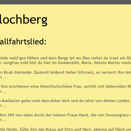
Flochberg
llfahrtslied:
elds wald’gen Höhen und dem Berge Ipf am Ries siehst du traut ein Kirc
n Jungfrau mild bist du hier im Gnadenbild, Maria, liebste Mutter mein
in Knab darnieder. Qualvoll leidend tiefen Schmerz, es verzerrt ihm Antl
en….
t ihm erschienen eine himmlischschöne Frau, spricht mit liebevollen 
en….
 Aveläuten gehe nach dem Acker dort und du wirst von deinen Leiden s
en….
ihm Hilf von oben durch der hehren Fraue Hand, die von Sonnenglanz
en….
 die Holde, Süße ihm das Kreuz auf Stirn und Herz, ebenso auf Händ u