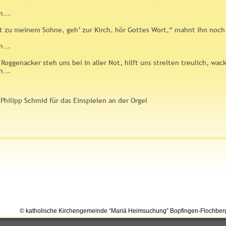
en….
t zu meinem Sohne, geh’ zur Kirch, hör Gottes Wort,“ mahnt ihn noch 
en….
Roggenacker steh uns bei in aller Not, hilft uns streiten treulich, wack
en….
Philipp Schmid für das Einspielen an der Orgel
© katholische Kirchengemeinde “Mariä Heimsuchung” Bopfingen-Flochber